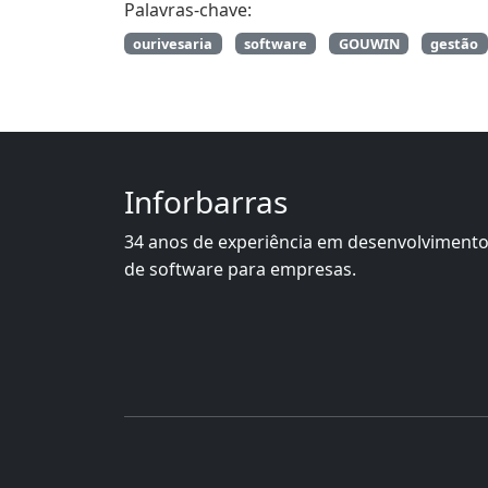
Palavras-chave:
ourivesaria
software
GOUWIN
gestão
Inforbarras
34 anos de experiência em desenvolviment
de software para empresas.