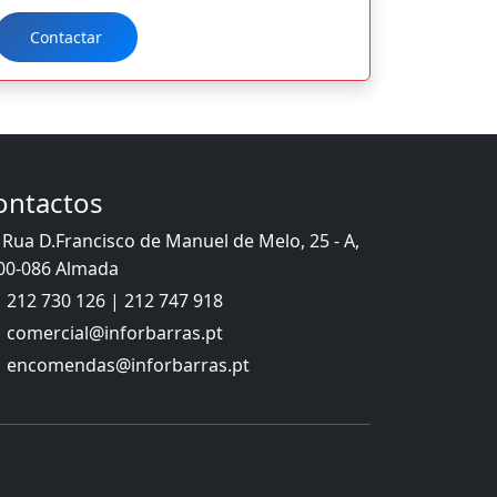
Contactar
ontactos
Rua D.Francisco de Manuel de Melo, 25 - A,
00-086 Almada
212 730 126 | 212 747 918
comercial@inforbarras.pt
encomendas@inforbarras.pt