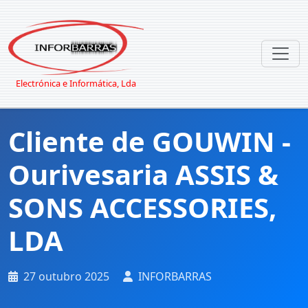
Electrónica e Informática, Lda
Cliente de GOUWIN -
Ourivesaria ASSIS &
SONS ACCESSORIES,
LDA
27 outubro 2025
INFORBARRAS