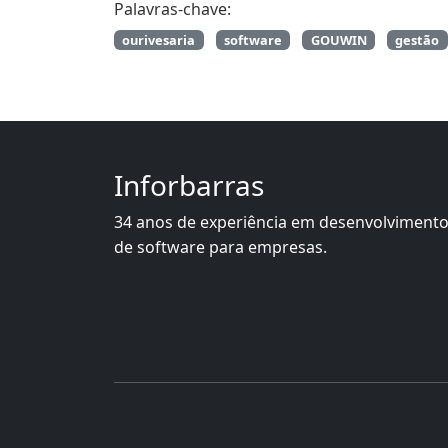
Palavras-chave:
ourivesaria
software
GOUWIN
gestão
Inforbarras
34 anos de experiência em desenvolviment
de software para empresas.