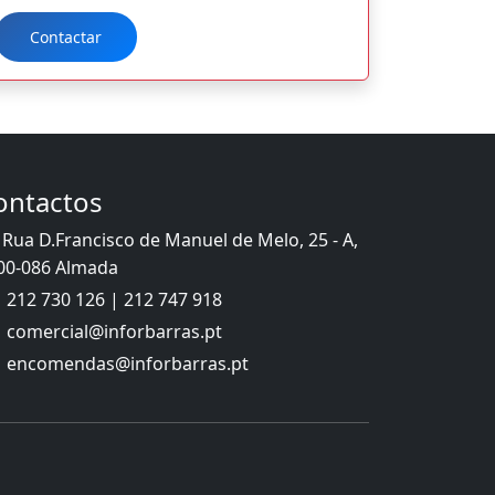
Contactar
ontactos
Rua D.Francisco de Manuel de Melo, 25 - A,
00-086 Almada
212 730 126 | 212 747 918
comercial@inforbarras.pt
encomendas@inforbarras.pt