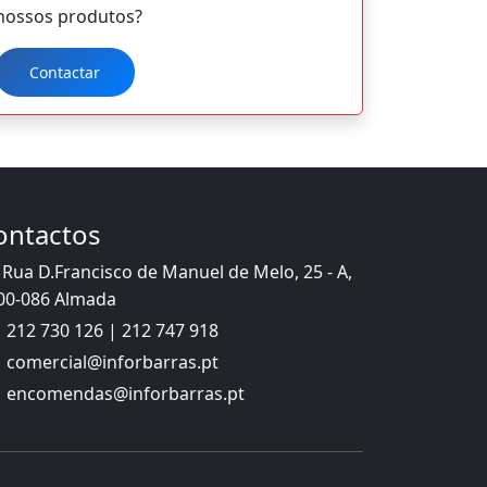
nossos produtos?
Contactar
ontactos
Rua D.Francisco de Manuel de Melo, 25 - A,
00-086 Almada
212 730 126 | 212 747 918
comercial@inforbarras.pt
encomendas@inforbarras.pt