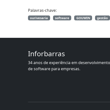
Palavras-chave:
ourivesaria
software
GOUWIN
gestão
Inforbarras
34 anos de experiência em desenvolviment
de software para empresas.