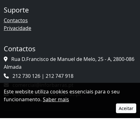
Suporte
Contactos
Privacidade
Contactos
Rua D.Francisco de Manuel de Melo, 25 - A, 2800-086
Almada
212 730 126 | 212 747 918
comercial@inforbarras.pt
Este website utiliza cookies essenciais para o seu
encomendas@inforbarras.pt
funcionamento.
Saber mais
Aceitar
© 2026 Inforbarras. Todos os direitos reservados.